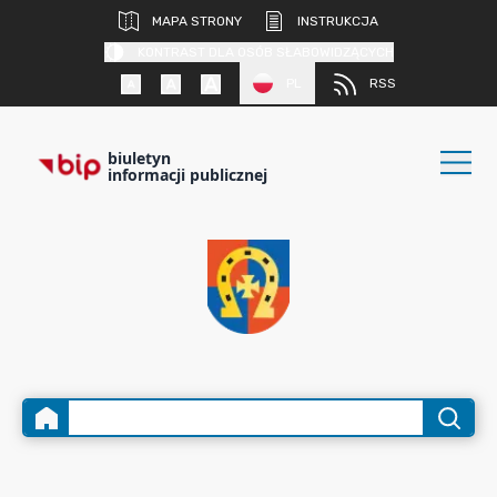
MAPA STRONY
INSTRUKCJA
KONTRAST DLA OSÓB SŁABOWIDZĄCYCH
PL
RSS
biuletyn
informacji publicznej