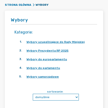
WYBORY
STRONA GŁÓWNA
Wybory
Kategorie
:
1
.
Wybory uzupełniające do Rady Miejskiej
2
.
Wybory Prezydenta RP 2025
3
.
Wybory do europarlamentu
4
.
Wybory do parlamentu
5
.
Wybory samorządowe
sortowanie: