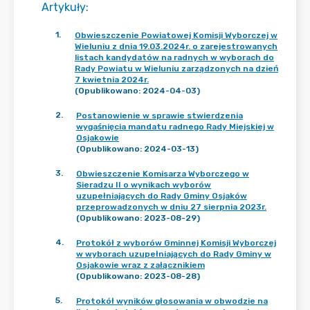
Artykuły
:
1
.
Obwieszczenie Powiatowej Komisji Wyborczej w
Wieluniu z dnia 19.03.2024r. o zarejestrowanych
listach kandydatów na radnych w wyborach do
Rady Powiatu w Wieluniu zarządzonych na dzień
7 kwietnia 2024r.
(Opublikowano: 2024-04-03)
2
.
Postanowienie w sprawie stwierdzenia
wygaśnięcia mandatu radnego Rady Miejskiej w
Osjakowie
(Opublikowano: 2024-03-13)
3
.
Obwieszczenie Komisarza Wyborczego w
Sieradzu II o wynikach wyborów
uzupełniających do Rady Gminy Osjaków
przeprowadzonych w dniu 27 sierpnia 2023r.
(Opublikowano: 2023-08-29)
4
.
Protokół z wyborów Gminnej Komisji Wyborczej
w wyborach uzupełniających do Rady Gminy w
Osjakowie wraz z załącznikiem
(Opublikowano: 2023-08-28)
5
.
Protokół wyników głosowania w obwodzie na