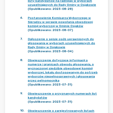
listy kandydatów na radnego w wyborach
uzupełniających do Rady Gminy w Osjakowie
(Opublikowano: 2023-08-28)
6
.
Postanowienie Komisarza Wyborczego w
Sieradzu w sprawie powołania obwodowej
komisji wyborczej w Gminie Osjaków
(Opublikowano: 2023-08-07)
7
.
Ogłoszenie o spisie osób uprawnionych do
głosowania w wyborach uzupełniających do
Rady Gminy w Osjakowie
(Opublikowano: 2023-08-04)
8
.
Obwieszczenie dotyczące informacji o
numerze i granicach obwodu głosowania, o
wyznaczonej siedzibie obwodowej komisji
wyborczej, lokalu dostosowanym do potrzeb
wyborców niepełnosprawnych i głosowania
przez pełnomocnika
(Opublikowano: 2023-07-31)
9
.
Obwieszczenie o przyznanych numerach list
kandydatów
(Opublikowano: 2023-07-31)
10
.
Obwieszczenie o zarejestrowanych listach