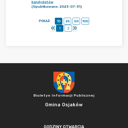
kandydatów
(Opublikowano: 2023-07-31)
POKAŻ
:
10
25
50
100
1
2
Biuletyn Informacji Publicznej
Gmina Osjaków
GODZINY OTWARCIA