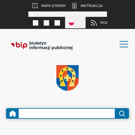
MAPA STRONY
INSTRUKCJA
KONTRAST DLA OSÓB SŁABOWIDZĄCYCH
PL
RSS
biuletyn
informacji publicznej