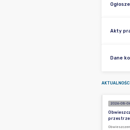
Ogłosze
Akty p
Dane k
AKTUALNOŚC
2026-08-06
Obwieszcz
przestrze
Obwieszczeni