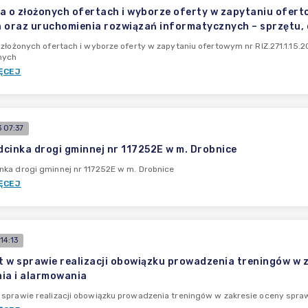
a o złożonych ofertach i wyborze oferty w zapytaniu ofert
 oraz uruchomienia rozwiązań informatycznych – sprzętu, 
 złożonych ofertach i wyborze oferty w zapytaniu ofertowym nr RIZ.271.1.15
nych
ĘCEJ
 07:37
cinka drogi gminnej nr 117252E w m. Drobnice
ka drogi gminnej nr 117252E w m. Drobnice
ĘCEJ
14:13
 w sprawie realizacji obowiązku prowadzenia treningów w z
ia i alarmowania
sprawie realizacji obowiązku prowadzenia treningów w zakresie oceny spra