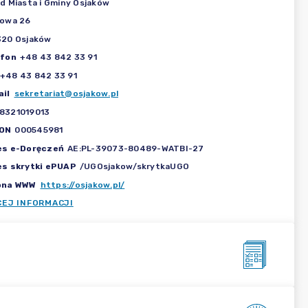
d Miasta i Gminy Osjaków
gowa 26
320 Osjaków
efon
+48 43 842 33 91
+48 43 842 33 91
il
sekretariat@osjakow.pl
8321019013
ON
000545981
es e-Doręczeń
AE:PL-39073-80489-WATBI-27
es skrytki ePUAP
/UGOsjakow/skrytkaUGO
ona WWW
https://osjakow.pl/
CEJ INFORMACJI