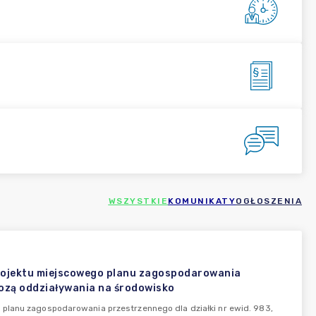
WSZYSTKIE
KOMUNIKATY
OGŁOSZENIA
projektu miejscowego planu zagospodarowania
nozą oddziaływania na środowisko
planu zagospodarowania przestrzennego dla działki nr ewid. 983,