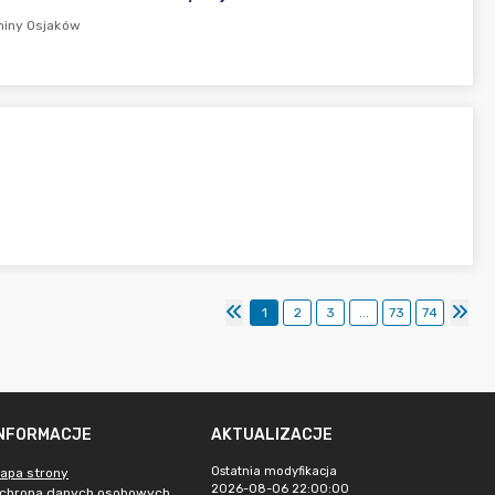
miny Osjaków
1
2
3
...
73
74
INFORMACJE
AKTUALIZACJE
Ostatnia modyfikacja
apa strony
2026-08-06 22:00:00
chrona danych osobowych