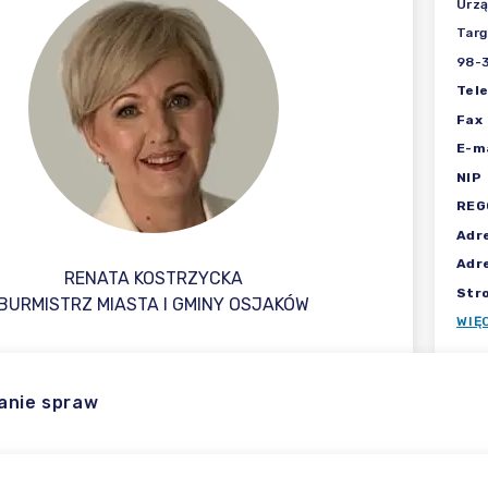
Urzą
Tar
98-
Tel
Fax
E-ma
NIP
REG
Adr
Adr
RENATA KOSTRZYCKA
Str
BURMISTRZ MIASTA I GMINY OSJAKÓW
WIĘ
anie spraw