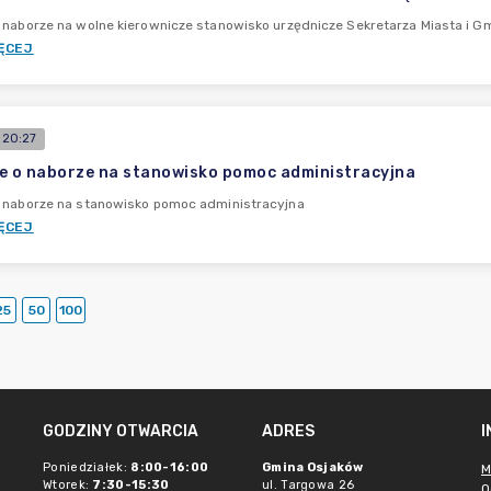
 naborze na wolne kierownicze stanowisko urzędnicze Sekretarza Miasta i G
ĘCEJ
 20:27
e o naborze na stanowisko pomoc administracyjna
o naborze na stanowisko pomoc administracyjna
ĘCEJ
25
50
100
GODZINY OTWARCIA
ADRES
Poniedziałek:
8:00-16:00
Gmina Osjaków
M
Wtorek:
7:30-15:30
ul. Targowa 26
O