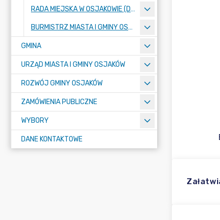
RADA MIEJSKA W OSJAKOWIE (DO 31.12.2023 R. RADA GMINY OSJAKÓW)
BURMISTRZ MIASTA I GMINY OSJAKÓW
GMINA
URZĄD MIASTA I GMINY OSJAKÓW
ROZWÓJ GMINY OSJAKÓW
ZAMÓWIENIA PUBLICZNE
WYBORY
DANE KONTAKTOWE
Załatwi