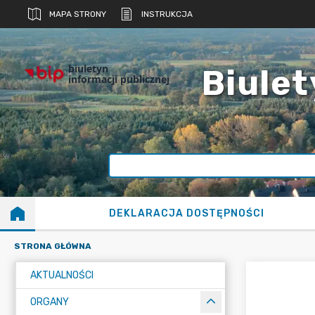
MAPA STRONY
INSTRUKCJA
biuletyn
Biulet
informacji publicznej
DEKLARACJA DOSTĘPNOŚCI
STRONA GŁÓWNA
AKTUALNOŚCI
ORGANY