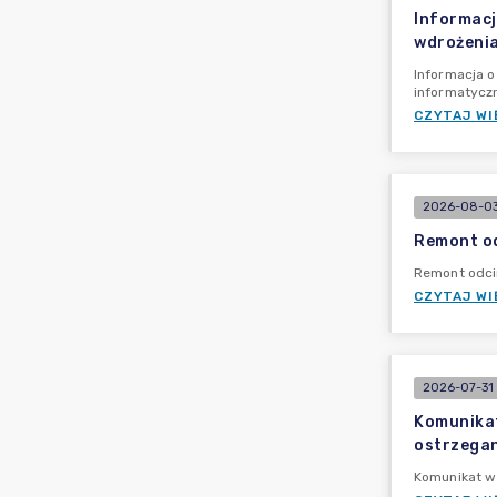
Informacj
wdrożenia
Informacja o
informatycz
CZYTAJ WI
2026-08-03
Remont od
Remont odcin
CZYTAJ WI
2026-07-31 
Komunikat
ostrzegan
Komunikat w 