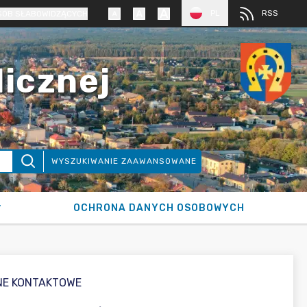
PL
RSS
SÓB SŁABOWIDZĄCYCH
licznej
WYSZUKIWANIE ZAAWANSOWANE
OCHRONA DANYCH OSOBOWYCH
NE KONTAKTOWE