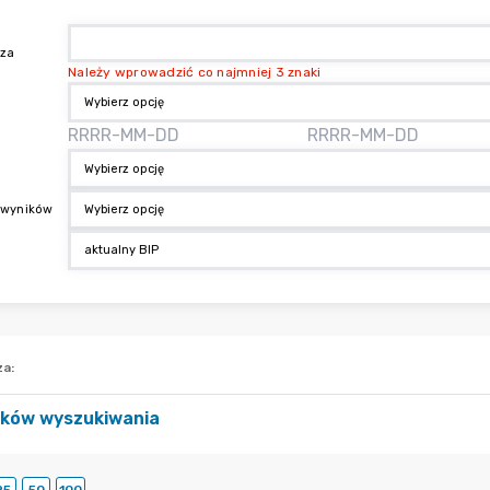
aza
Należy wprowadzić co najmniej 3 znaki
 wyników
za
:
ików wyszukiwania