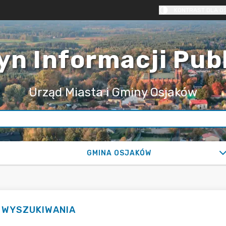
KONTRAST DLA O
yn Informacji Pub
Urząd Miasta i Gminy Osjaków
GMINA OSJAKÓW
I WYSZUKIWANIA