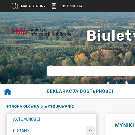
MAPA STRONY
INSTRUKCJA
biuletyn
Biulet
informacji publicznej
DEKLARACJA DOSTĘPNOŚCI
WYSZUKIWANIE
STRONA GŁÓWNA
AKTUALNOŚCI
WYNIK
ORGANY