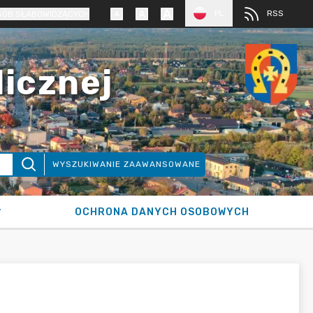
PL
RSS
SÓB SŁABOWIDZĄCYCH
licznej
WYSZUKIWANIE ZAAWANSOWANE
OCHRONA DANYCH OSOBOWYCH