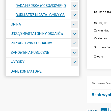
RADA MIEJSKA W OSJAKOWIE (DO 31.12.2023 R. RADA GMINY OSJAKÓW)
Szukana fr
BURMISTRZ MIASTA I GMINY OSJAKÓW
Szukaj w
GMINA
Zakres dat
URZĄD MIASTA I GMINY OSJAKÓW
Zakładka
ROZWÓJ GMINY OSJAKÓW
Sortowanie
ZAMÓWIENIA PUBLICZNE
Źródło
WYBORY
DANE KONTAKTOWE
Szukana fra
Brak wyn
POKAŻ
: