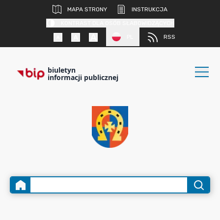
MAPA STRONY
INSTRUKCJA
KONTRAST DLA OSÓB SŁABOWIDZĄCYCH
PL
RSS
biuletyn
informacji publicznej