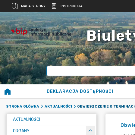
MAPA STRONY
INSTRUKCJA
biuletyn
Biulet
informacji publicznej
DEKLARACJA DOSTĘPNOŚCI
STRONA GŁÓWNA
AKTUALNOŚCI
AKTUALNOŚCI
Obwi
ORGANY