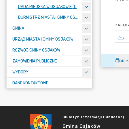
2024-12
RADA MIEJSKA W OSJAKOWIE (DO 31.12.2023 R. RADA GMINY OSJAKÓW)
BURMISTRZ MIASTA I GMINY OSJAKÓW
ZAŁĄCZ
GMINA
URZĄD MIASTA I GMINY OSJAKÓW
ROZWÓJ GMINY OSJAKÓW
ZAMÓWIENIA PUBLICZNE
DRUK
WYBORY
DANE KONTAKTOWE
Biuletyn Informacji Publicznej
Gmina Osjaków