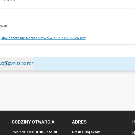
-31 14:23
NIKI
Obwieszczenie Nadleśnictwo Wieluń 31.12.2024.pdf
UJ
ZAPISZ DO PDF
GODZINY OTWARCIA
ADRES
Poniedziałek:
8:00-16:00
Gmina Osjaków
M