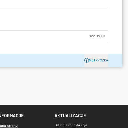
122.09 KB
METRYCZKA
INFORMACJE
AKTUALIZACJE
Ostatnia modyfikacja
apa strony