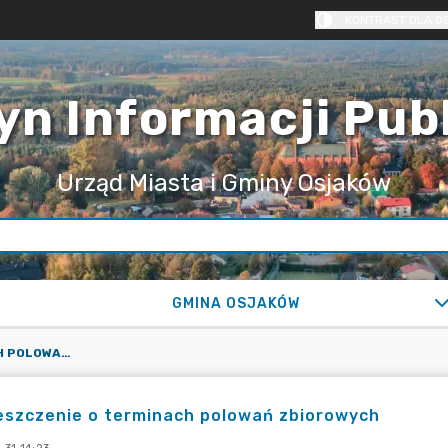
KONTRAST DLA O
yn Informacji Pub
Urząd Miasta i Gminy Osjaków
GMINA OSJAKÓW
OBWIESZCZENIE O TERMINACH POLOWAŃ ZBIOROWYCH
eszczenie o terminach polowań zbiorowych