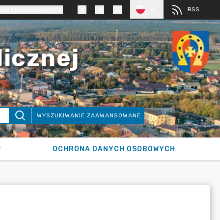
PL
RSS
SÓB SŁABOWIDZĄCYCH
licznej
WYSZUKIWANIE ZAAWANSOWANE
OCHRONA DANYCH OSOBOWYCH