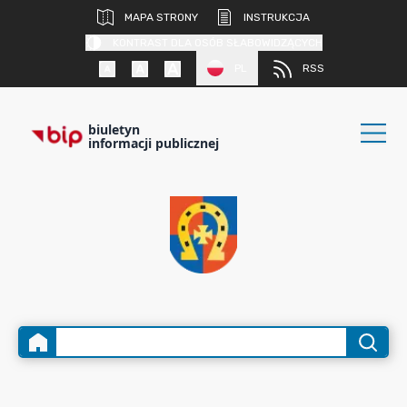
MAPA STRONY
INSTRUKCJA
KONTRAST DLA OSÓB SŁABOWIDZĄCYCH
PL
RSS
biuletyn
informacji publicznej