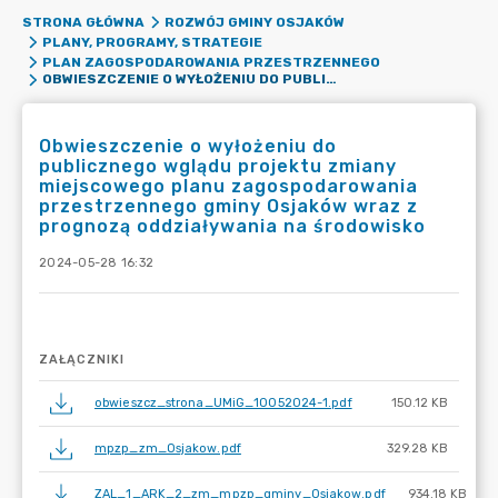
STRONA GŁÓWNA
ROZWÓJ GMINY OSJAKÓW
PLANY, PROGRAMY, STRATEGIE
PLAN ZAGOSPODAROWANIA PRZESTRZENNEGO
OBWIESZCZENIE O WYŁOŻENIU DO PUBLICZNEGO WGLĄDU PROJEKTU ZMIANY MIEJSCOWEGO PLANU ZAGOSPODAROWANIA PRZESTRZENNEGO GMINY OSJAKÓW WRAZ Z PROGNOZĄ ODDZIAŁYWANIA NA ŚRODOWISKO
Obwieszczenie o wyłożeniu do
publicznego wglądu projektu zmiany
miejscowego planu zagospodarowania
przestrzennego gminy Osjaków wraz z
prognozą oddziaływania na środowisko
2024-05-28 16:32
ZAŁĄCZNIKI
obwieszcz_strona_UMiG_10052024-1.pdf
150.12 KB
mpzp_zm_Osjakow.pdf
329.28 KB
ZAL_1_ARK_2_zm_mpzp_gminy_Osjakow.pdf
934.18 KB