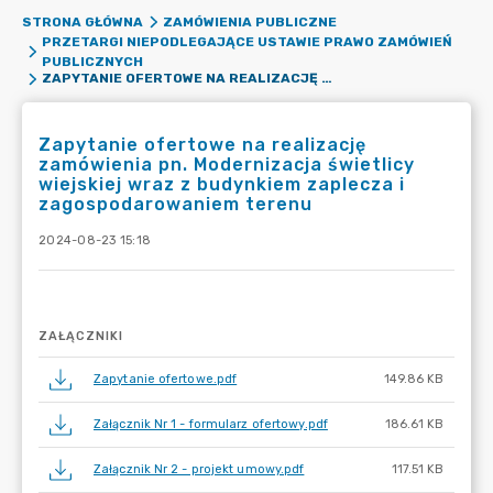
STRONA GŁÓWNA
ZAMÓWIENIA PUBLICZNE
PRZETARGI NIEPODLEGAJĄCE USTAWIE PRAWO ZAMÓWIEŃ
PUBLICZNYCH
ZAPYTANIE OFERTOWE NA REALIZACJĘ ZAMÓWIENIA PN. MODERNIZACJA ŚWIETLICY WIEJSKIEJ WRAZ Z BUDYNKIEM ZAPLECZA I ZAGOSPODAROWANIEM TERENU
Zapytanie ofertowe na realizację
zamówienia pn. Modernizacja świetlicy
wiejskiej wraz z budynkiem zaplecza i
zagospodarowaniem terenu
2024-08-23 15:18
ZAŁĄCZNIKI
Zapytanie ofertowe.pdf
149.86 KB
Załącznik Nr 1 - formularz ofertowy.pdf
186.61 KB
Załącznik Nr 2 - projekt umowy.pdf
117.51 KB