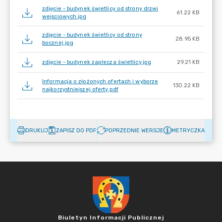
zdjęcie - budynek świetlicy od strony drzwi
61.22 KB
wejsciowych.jpg
zdjęcie - budynek świetlicy od strony
28.95 KB
bocznej.jpg
zdjęcie - budynek zaplecza świetlicy.jpg
29.21 KB
Informacja o złożonych ofertach i wyborze
130.22 KB
najkorzystniejszej oferty.pdf
DRUKUJ
ZAPISZ DO PDF
POPRZEDNIE WERSJE
METRYCZKA
Biuletyn Informacji Publicznej