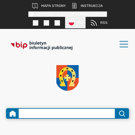
MAPA STRONY
INSTRUKCJA
KONTRAST DLA OSÓB SŁABOWIDZĄCYCH
PL
RSS
biuletyn
informacji publicznej