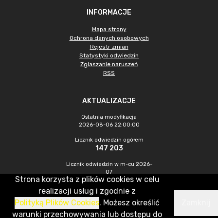
INFORMACJE
Mapa strony
Ochrona danych osobowych
Rejestr zmian
Statystyki odwiedzin
Zgłaszanie naruszeń
RSS
AKTUALIZACJE
Ostatnia modyfikacja
2026-08-06 22:00:00
Licznik odwiedzin ogółem
147 203
Licznik odwiedzin w m-cu 2026-
07
Strona korzysta z plików cookies w celu
1 213
realizacji usług i zgodnie z
Polityką Plików Cookies
. Możesz określić
Zamknij
CMS & Hosting: Nefeni Sp. z o.o.
warunki przechowywania lub dostępu do