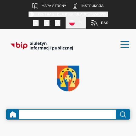
MAPA STRONY
INSTRUKCJA
KONTRAST DLA OSÓB SŁABOWIDZĄCYCH
PL
RSS
biuletyn
informacji publicznej