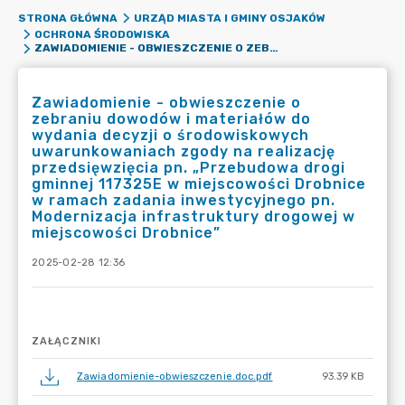
STRONA GŁÓWNA
URZĄD MIASTA I GMINY OSJAKÓW
OCHRONA ŚRODOWISKA
ZAWIADOMIENIE - OBWIESZCZENIE O ZEBRANIU DOWODÓW I MATERIAŁÓW DO WYDANIA DECYZJI O ŚRODOWISKOWYCH UWARUNKOWANIACH ZGODY NA REALIZACJĘ PRZEDSIĘWZIĘCIA PN. „PRZEBUDOWA DROGI GMINNEJ 117325E W MIEJSCOWOŚCI DROBNICE W RAMACH ZADANIA INWESTYCYJNEGO PN. MODERNIZACJA INFRASTRUKTURY DROGOWEJ W MIEJSCOWOŚCI DROBNICE”
Zawiadomienie - obwieszczenie o
zebraniu dowodów i materiałów do
wydania decyzji o środowiskowych
uwarunkowaniach zgody na realizację
przedsięwzięcia pn. „Przebudowa drogi
gminnej 117325E w miejscowości Drobnice
w ramach zadania inwestycyjnego pn.
Modernizacja infrastruktury drogowej w
miejscowości Drobnice”
2025-02-28 12:36
ZAŁĄCZNIKI
Zawiadomienie-obwieszczenie.doc.pdf
93.39 KB