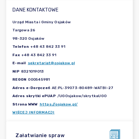
DANE KONTAKTOWE
Urząd Miasta i Gminy Osjaków
Targowa 26
98-320 Osjaków
Telefon
+48 43 842 33 91
Fax
+48 43 842 33 91
E-mail
sekretariat@osjakow.pl
NIP
8321019013
REGON
000545981
Adres e-Doręczeń
AE:PL-39073-80489-WATBI-27
Adres skrytki ePUAP
/UGOsjakow/skrytkaUGO
Strona WWW
https://osjakow.pl/
WIĘCEJ INFORMACJI
Załatwianie spraw