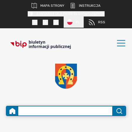
MAPA STRONY
INSTRUKCJA
KONTRAST DLA OSÓB SŁABOWIDZĄCYCH
PL
RSS
biuletyn
informacji publicznej