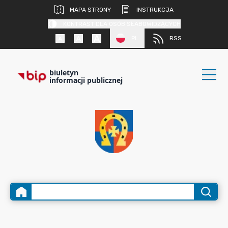
MAPA STRONY
INSTRUKCJA
KONTRAST DLA OSÓB SŁABOWIDZĄCYCH
PL
RSS
biuletyn
informacji publicznej