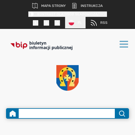
MAPA STRONY
INSTRUKCJA
KONTRAST DLA OSÓB SŁABOWIDZĄCYCH
PL
RSS
biuletyn
informacji publicznej