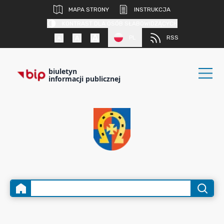
MAPA STRONY
INSTRUKCJA
KONTRAST DLA OSÓB SŁABOWIDZĄCYCH
PL
RSS
biuletyn
informacji publicznej