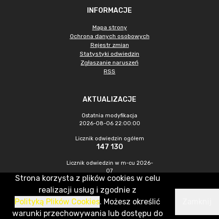
INFORMACJE
Mapa strony
Ochrona danych osobowych
Rejestr zmian
Statystyki odwiedzin
Zgłaszanie naruszeń
RSS
AKTUALIZACJE
Ostatnia modyfikacja
2026-08-06 22:00:00
Licznik odwiedzin ogółem
147 130
Licznik odwiedzin w m-cu 2026-
07
Strona korzysta z plików cookies w celu
1 140
realizacji usług i zgodnie z
Polityką Plików Cookies
. Możesz określić
Zamknij
CMS & Hosting: Nefeni Sp. z o.o.
warunki przechowywania lub dostępu do