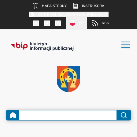
MAPA STRONY
INSTRUKCJA
KONTRAST DLA OSÓB SŁABOWIDZĄCYCH
PL
RSS
biuletyn
informacji publicznej