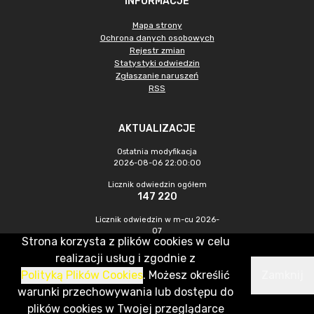
INFORMACJE
Mapa strony
Ochrona danych osobowych
Rejestr zmian
Statystyki odwiedzin
Zgłaszanie naruszeń
RSS
AKTUALIZACJE
Ostatnia modyfikacja
2026-08-06 22:00:00
Licznik odwiedzin ogółem
147 220
Licznik odwiedzin w m-cu 2026-
07
Strona korzysta z plików cookies w celu
1 230
realizacji usług i zgodnie z
Polityką Plików Cookies
. Możesz określić
Zamknij
CMS & Hosting: Nefeni Sp. z o.o.
warunki przechowywania lub dostępu do
plików cookies w Twojej przeglądarce