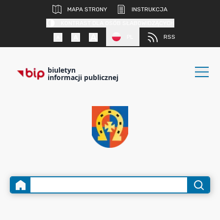
MAPA STRONY
INSTRUKCJA
KONTRAST DLA OSÓB SŁABOWIDZĄCYCH
PL
RSS
biuletyn
informacji publicznej