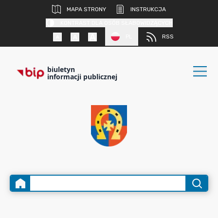
MAPA STRONY
INSTRUKCJA
KONTRAST DLA OSÓB SŁABOWIDZĄCYCH
PL
RSS
biuletyn
informacji publicznej