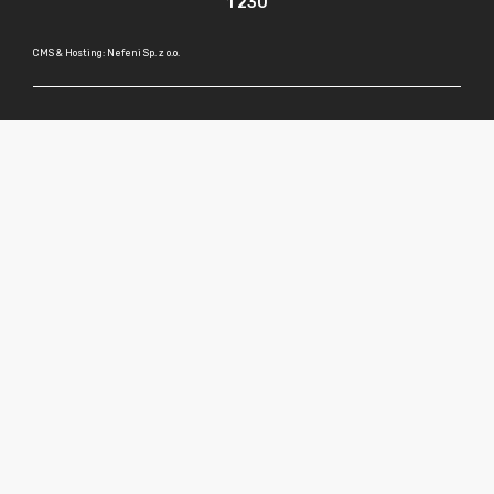
1 230
CMS & Hosting: Nefeni Sp. z o.o.