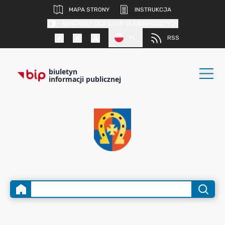
MAPA STRONY
INSTRUKCJA
KONTRAST DLA OSÓB SŁABOWIDZĄCYCH
PL
RSS
biuletyn
informacji publicznej