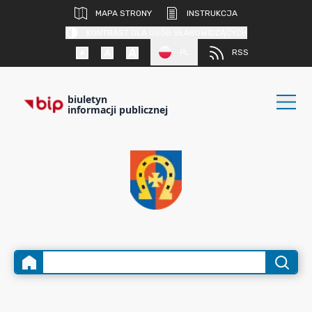
MAPA STRONY
INSTRUKCJA
KONTRAST DLA OSÓB SŁABOWIDZĄCYCH
PL
RSS
biuletyn
informacji publicznej