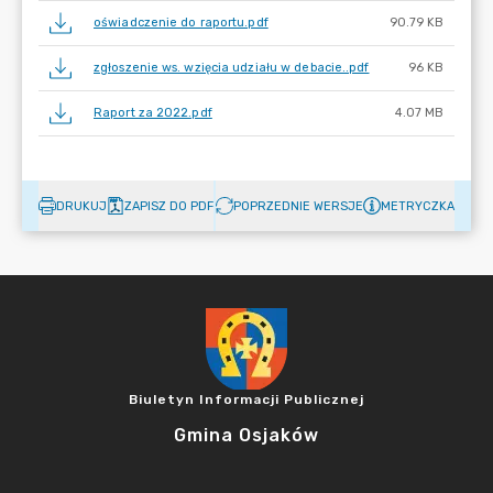
oświadczenie do raportu.pdf
90.79 KB
zgłoszenie ws. wzięcia udziału w debacie..pdf
96 KB
Raport za 2022.pdf
4.07 MB
DRUKUJ
ZAPISZ DO PDF
POPRZEDNIE WERSJE
METRYCZKA
Biuletyn Informacji Publicznej
Gmina Osjaków