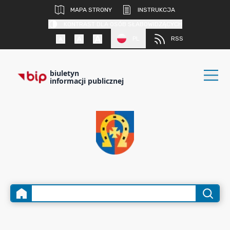
MAPA STRONY
INSTRUKCJA
KONTRAST DLA OSÓB SŁABOWIDZĄCYCH
PL
RSS
biuletyn
informacji publicznej