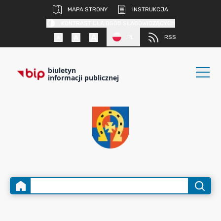
MAPA STRONY
INSTRUKCJA
KONTRAST DLA OSÓB SŁABOWIDZĄCYCH
PL
RSS
biuletyn
informacji publicznej