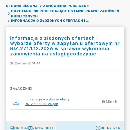
STRONA GŁÓWNA
ZAMÓWIENIA PUBLICZNE
PRZETARGI NIEPODLEGAJĄCE USTAWIE PRAWO ZAMÓWIEŃ
PUBLICZNYCH
INFORMACJA O ZŁOŻONYCH OFERTACH I WYBORZE OFERTY W ZAPYTANIU OFERTOWYM NR RIZ.271.1.12.2026 W SPRAWIE WYKONANIA ZAMÓWIENIA NA USŁUGI GEODEZYJNE
Informacja o złożonych ofertach i
wyborze oferty w zapytaniu ofertowym nr
RIZ.271.1.12.2026 w sprawie wykonania
zamówienia na usługi geodezyjne
2026-06-02 14:44
ZAŁĄCZNIKI
Informacja o wyborze oferty
189.56 KB
RIZ.271.1.12.2026.pdf
DRUKUJ
ZAPISZ DO PDF
METRYCZKA