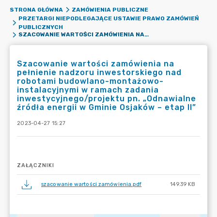
STRONA GŁÓWNA
ZAMÓWIENIA PUBLICZNE
PRZETARGI NIEPODLEGAJĄCE USTAWIE PRAWO ZAMÓWIEŃ
PUBLICZNYCH
SZACOWANIE WARTOŚCI ZAMÓWIENIA NA PEŁNIENIE NADZORU INWESTORSKIEGO NAD ROBOTAMI BUDOWLANO-MONTAŻOWO-INSTALACYJNYMI W RAMACH ZADANIA INWESTYCYJNEGO/PROJEKTU PN. „ODNAWIALNE ŹRÓDŁA ENERGII W GMINIE OSJAKÓW – ETAP II”
Szacowanie wartości zamówienia na
pełnienie nadzoru inwestorskiego nad
robotami budowlano-montażowo-
instalacyjnymi w ramach zadania
inwestycyjnego/projektu pn. „Odnawialne
źródła energii w Gminie Osjaków – etap II”
2023-04-27 15:27
ZAŁĄCZNIKI
szacowanie wartości zamówienia.pdf
149.39 KB