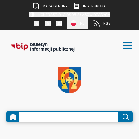
MAPA STRONY
INSTRUKCJA
KONTRAST DLA OSÓB SŁABOWIDZĄCYCH
PL
RSS
biuletyn
informacji publicznej