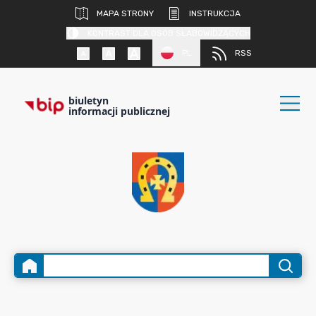
MAPA STRONY
INSTRUKCJA
KONTRAST DLA OSÓB SŁABOWIDZĄCYCH
PL
RSS
biuletyn
informacji publicznej