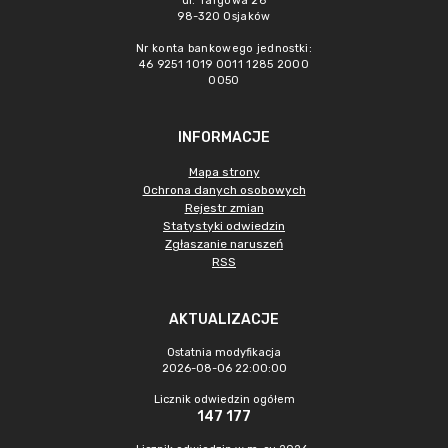
ul. Targowa 26
98-320 Osjaków
Nr konta bankowego jednostki:
46 9251 1019 0011 1285 2000
0050
INFORMACJE
Mapa strony
Ochrona danych osobowych
Rejestr zmian
Statystyki odwiedzin
Zgłaszanie naruszeń
RSS
AKTUALIZACJE
Ostatnia modyfikacja
2026-08-06 22:00:00
Licznik odwiedzin ogółem
147 177