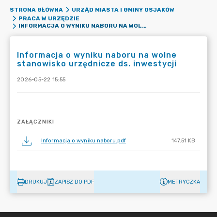
STRONA GŁÓWNA
URZĄD MIASTA I GMINY OSJAKÓW
PRACA W URZĘDZIE
INFORMACJA O WYNIKU NABORU NA WOLNE STANOWISKO URZĘDNICZE DS. INWESTYCJI
Informacja o wyniku naboru na wolne
stanowisko urzędnicze ds. inwestycji
2026-05-22 15:55
ZAŁĄCZNIKI
Informacja o wyniku naboru.pdf
147.51 KB
DRUKUJ
ZAPISZ DO PDF
METRYCZKA