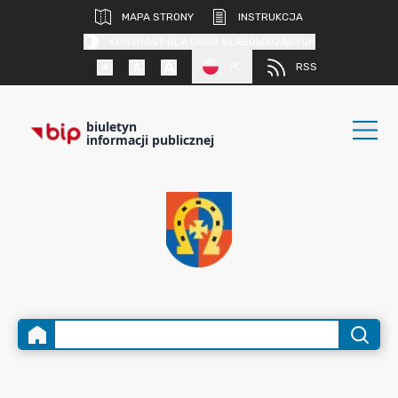
MAPA STRONY
INSTRUKCJA
KONTRAST DLA OSÓB SŁABOWIDZĄCYCH
PL
RSS
biuletyn
informacji publicznej