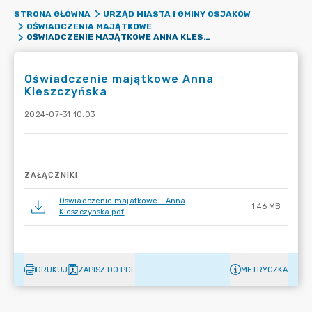
STRONA GŁÓWNA
URZĄD MIASTA I GMINY OSJAKÓW
OŚWIADCZENIA MAJĄTKOWE
OŚWIADCZENIE MAJĄTKOWE ANNA KLESZCZYŃSKA
Oświadczenie majątkowe Anna
Kleszczyńska
2024-07-31 10:03
ZAŁĄCZNIKI
Oswiadczenie majatkowe - Anna
1.46 MB
Kleszczynska.pdf
DRUKUJ
ZAPISZ DO PDF
METRYCZKA