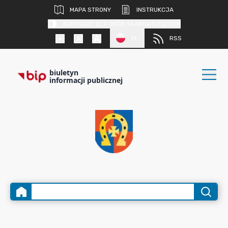
MAPA STRONY
INSTRUKCJA
KONTRAST DLA OSÓB SŁABOWIDZĄCYCH
PL
RSS
biuletyn
informacji publicznej