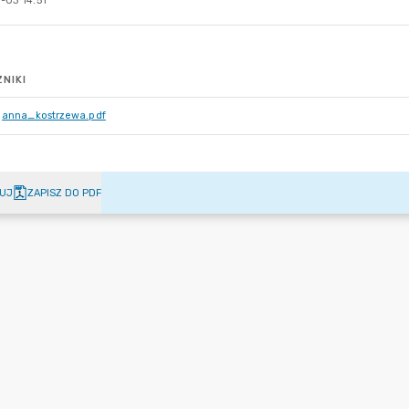
-03 14:51
NIKI
anna_kostrzewa.pdf
UJ
ZAPISZ DO PDF