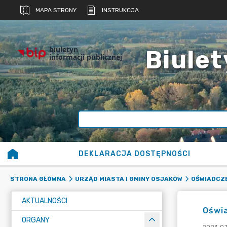
MAPA STRONY
INSTRUKCJA
biuletyn
Biulet
informacji publicznej
DEKLARACJA DOSTĘPNOŚCI
STRONA GŁÓWNA
URZĄD MIASTA I GMINY OSJAKÓW
OŚWIADCZ
AKTUALNOŚCI
Oświ
ORGANY