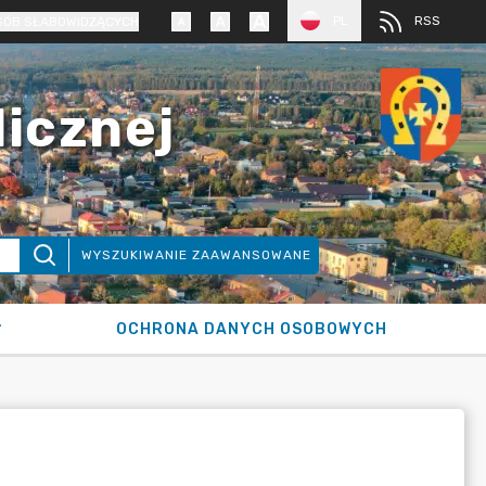
PL
RSS
SÓB SŁABOWIDZĄCYCH
licznej
WYSZUKIWANIE ZAAWANSOWANE
OCHRONA DANYCH OSOBOWYCH