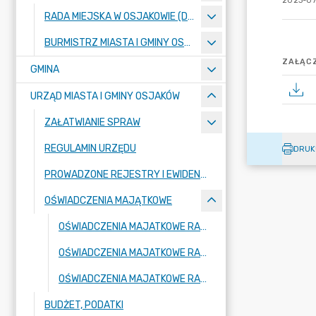
2023-07
RADA MIEJSKA W OSJAKOWIE (DO 31.12.2023 R. RADA GMINY OSJAKÓW)
BURMISTRZ MIASTA I GMINY OSJAKÓW
ZAŁĄCZ
GMINA
URZĄD MIASTA I GMINY OSJAKÓW
ZAŁATWIANIE SPRAW
REGULAMIN URZĘDU
DRUK
PROWADZONE REJESTRY I EWIDENCJE
OŚWIADCZENIA MAJĄTKOWE
OŚWIADCZENIA MAJATKOWE RADNYCH NA POCZĄTEK KADENCJI 2024-2029
OŚWIADCZENIA MAJATKOWE RADNYCH ZA 2023 ROK
OŚWIADCZENIA MAJATKOWE RADNYCH NA KONIEC KADENCJI 2018-2024
BUDŻET, PODATKI