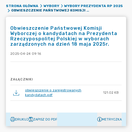
STRONA GŁÓWNA
WYBORY
WYBORY PREZYDENTA RP 2025
OBWIESZCZENIE PAŃSTWOWEJ KOMISJI WYBORCZEJ O KANDYDATACH NA PREZYDENTA RZECZYPOSPOLITEJ POLSKIEJ W WYBORACH ZARZĄDZONYCH NA DZIEŃ 18 MAJA 2025R.
Obwieszczenie Państwowej Komisji
Wyborczej o kandydatach na Prezydenta
Rzeczypospolitej Polskiej w wyborach
zarządzonych na dzień 18 maja 2025r.
2025-04-24 09:16
ZAŁĄCZNIKI
obwieszczenie o zarejestrowanych
121.02 KB
kandydatach.pdf
DRUKUJ
ZAPISZ DO PDF
METRYCZKA