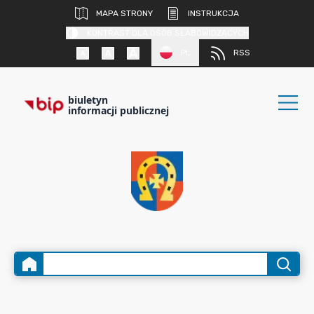
MAPA STRONY
INSTRUKCJA
KONTRAST DLA OSÓB SŁABOWIDZĄCYCH
PL
RSS
biuletyn
informacji publicznej