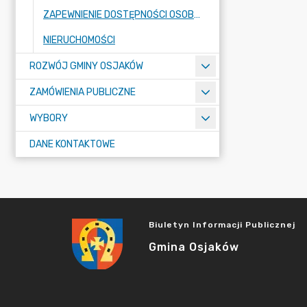
ZAPEWNIENIE DOSTĘPNOŚCI OSOBOM ZE SZCZEGÓLNYMI POTRZEBAMI
NIERUCHOMOŚCI
ROZWÓJ GMINY OSJAKÓW
ZAMÓWIENIA PUBLICZNE
WYBORY
DANE KONTAKTOWE
Biuletyn Informacji Publicznej
Gmina Osjaków