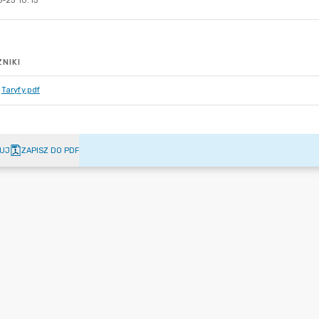
-25 10:15
NIKI
Taryfy.pdf
UJ
ZAPISZ DO PDF