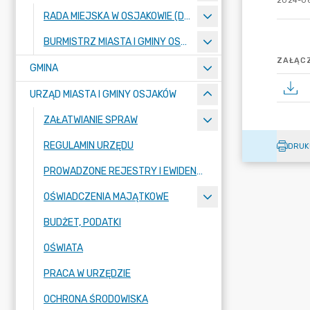
2024-06
RADA MIEJSKA W OSJAKOWIE (DO 31.12.2023 R. RADA GMINY OSJAKÓW)
BURMISTRZ MIASTA I GMINY OSJAKÓW
ZAŁĄCZ
GMINA
URZĄD MIASTA I GMINY OSJAKÓW
ZAŁATWIANIE SPRAW
REGULAMIN URZĘDU
DRUK
PROWADZONE REJESTRY I EWIDENCJE
OŚWIADCZENIA MAJĄTKOWE
BUDŻET, PODATKI
OŚWIATA
PRACA W URZĘDZIE
OCHRONA ŚRODOWISKA