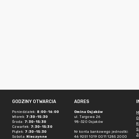
GODZINY OTWARCIA
ADRES
Poniedziałek:
8:00-16:00
Gmina Osjaków
M
Wtorek:
7:30-15:30
ul. Targowa 26
O
Środa:
7:30-15:30
98-320 Osjaków
R
Czwartek:
7:30-15:30
S
Piątek:
7:30-15:30
Nr konta bankowego jednostki:
Z
Sobota:
Nieczynne
46 9251 1019 0011 1285 2000