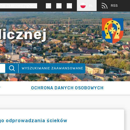
PL
RSS
SÓB SŁABOWIDZĄCYCH
licznej
WYSZUKIWANIE ZAAWANSOWANE
OCHRONA DANYCH OSOBOWYCH
ego odprowadzania ścieków