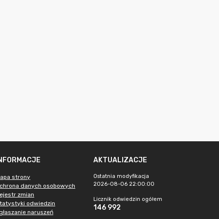
INFORMACJE
AKTUALIZACJE
Ostatnia modyfikacja
apa strony
2026-08-06 22:00:00
chrona danych osobowych
ejestr zmian
Licznik odwiedzin ogółem
tatystyki odwiedzin
146 992
głaszanie naruszeń