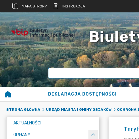
MAPA STRONY
INSTRUKCJA
biuletyn
Biulet
informacji publicznej
DEKLARACJA DOSTĘPNOŚCI
STRONA GŁÓWNA
URZĄD MIASTA I GMINY OSJAKÓW
OCHRONA 
AKTUALNOŚCI
Taryf
ORGANY