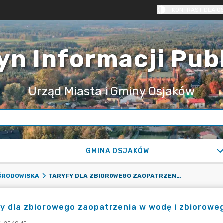
KONTRAST DLA O
yn Informacji Pub
Urząd Miasta i Gminy Osjaków
GMINA OSJAKÓW
TARYFY DLA ZBIOROWEGO ZAOPATRZENIA W WODĘ I ZBIOROWEGO ODPROWADZANIA ŚCIEKÓW
ŚRODOWISKA
y dla zbiorowego zaopatrzenia w wodę i zbiorow