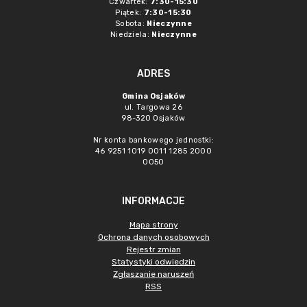
Czwartek:
7:30-15:30
Piątek:
7:30-15:30
Sobota:
Nieczynne
Niedziela:
Nieczynne
ADRES
Gmina Osjaków
ul. Targowa 26
98-320 Osjaków
Nr konta bankowego jednostki:
46 9251 1019 0011 1285 2000
0050
INFORMACJE
Mapa strony
Ochrona danych osobowych
Rejestr zmian
Statystyki odwiedzin
Zgłaszanie naruszeń
RSS