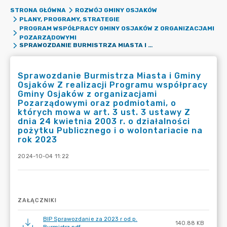
STRONA GŁÓWNA
ROZWÓJ GMINY OSJAKÓW
PLANY, PROGRAMY, STRATEGIE
PROGRAM WSPÓŁPRACY GMINY OSJAKÓW Z ORGANIZACJAMI
POZARZĄDOWYMI
SPRAWOZDANIE BURMISTRZA MIASTA I GMINY OSJAKÓW Z REALIZACJI PROGRAMU WSPÓŁPRACY GMINY OSJAKÓW Z ORGANIZACJAMI POZARZĄDOWYMI ORAZ PODMIOTAMI, O KTÓRYCH MOWA W ART. 3 UST. 3 USTAWY Z DNIA 24 KWIETNIA 2003 R. O DZIAŁALNOŚCI POŻYTKU PUBLICZNEGO I O WOLONTARIACIE NA ROK 2023
Sprawozdanie Burmistrza Miasta i Gminy
Osjaków Z realizacji Programu współpracy
Gminy Osjaków z organizacjami
Pozarządowymi oraz podmiotami, o
których mowa w art. 3 ust. 3 ustawy Z
dnia 24 kwietnia 2003 r. o działalności
pożytku Publicznego i o wolontariacie na
rok 2023
2024-10-04 11:22
ZAŁĄCZNIKI
BIP Sprawozdanie za 2023 r od p.
140.88 KB