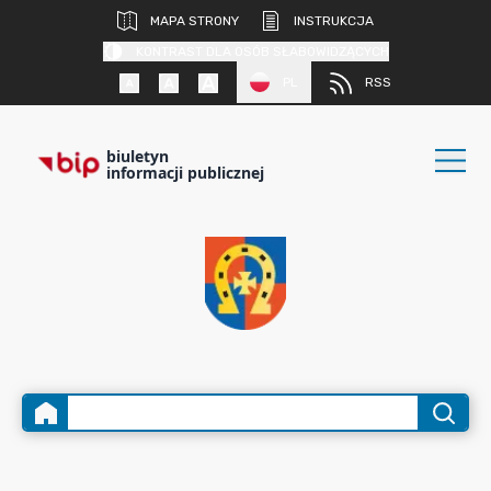
MAPA STRONY
INSTRUKCJA
KONTRAST DLA OSÓB SŁABOWIDZĄCYCH
PL
RSS
biuletyn
informacji publicznej