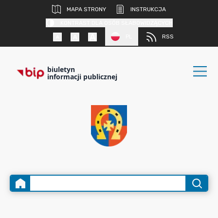
MAPA STRONY
INSTRUKCJA
KONTRAST DLA OSÓB SŁABOWIDZĄCYCH
PL
RSS
biuletyn
informacji publicznej