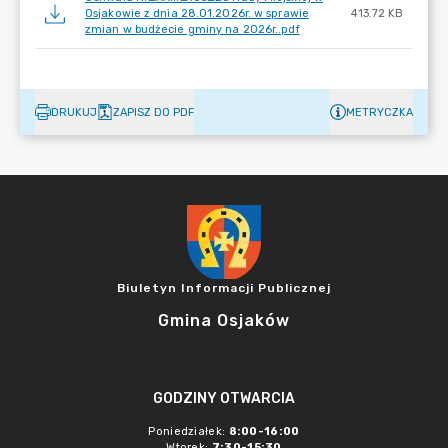
Osjakowie z dnia 28.01.2026r. w sprawie
413.72 KB
zmian w budżecie gminy na 2026r..pdf
DRUKUJ
ZAPISZ DO PDF
METRYCZKA
Biuletyn Informacji Publicznej
Gmina Osjaków
GODZINY OTWARCIA
Poniedziałek:
8:00-16:00
Wtorek:
7:30-15:30