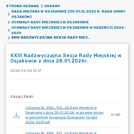
STRONA GŁÓWNA
ORGANY
RADA MIEJSKA W OSJAKOWIE (DO 31.12.2023 R. RADA GMINY
OSJAKÓW)
UCHWAŁY RADY MIEJSKIEJ W OSJAKOWIE
UCHWAŁY RADY MIEJSKIEJ W OSJAKOWIE W KADENCJI 2024-
2029
XXIII NADZWYCZAJNA SESJA RADY MIEJSKIEJ W OSJAKOWIE Z DNIA 28.01.2026R.
XXIII Nadzwyczajna Sesja Rady Miejskiej w
Osjakowie z dnia 28.01.2026r.
2026-02-06 12:57
ZAŁĄCZNIKI
Uchwała Nr_XXIII_102_26 Rady Miejskiej w
Osjakowie z dnia 28.01.2026r. w sprawie zmian
9.1 MB
w wieloletniej prognozie finansowej na lata
2026-2037.pdf
Uchwała Nr_XXIII_103_26 Rady Miejskiej w