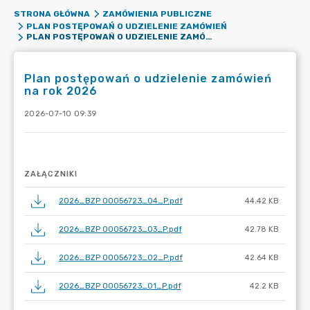
STRONA GŁÓWNA
ZAMÓWIENIA PUBLICZNE
PLAN POSTĘPOWAŃ O UDZIELENIE ZAMÓWIEŃ
PLAN POSTĘPOWAŃ O UDZIELENIE ZAMÓWIEŃ NA ROK 2026
Plan postępowań o udzielenie zamówień
na rok 2026
2026-07-10 09:39
ZAŁĄCZNIKI
2026_BZP 00056723_04_P.pdf
44.42 KB
2026_BZP 00056723_03_P.pdf
42.78 KB
2026_BZP 00056723_02_P.pdf
42.64 KB
2026_BZP 00056723_01_P.pdf
42.2 KB