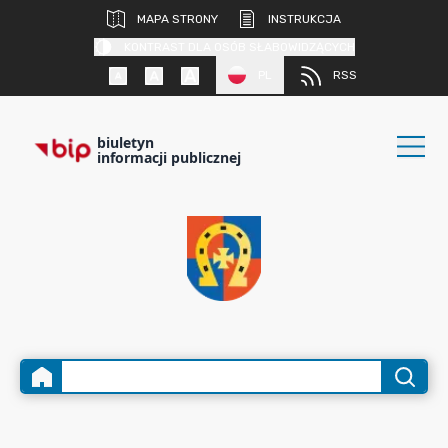
MAPA STRONY
INSTRUKCJA
KONTRAST DLA OSÓB SŁABOWIDZĄCYCH
PL
RSS
biuletyn
informacji publicznej