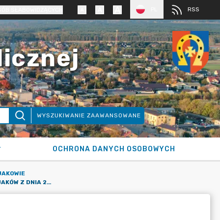
PL
RSS
SÓB SŁABOWIDZĄCYCH
licznej
WYSZUKIWANIE ZAAWANSOWANE
OCHRONA DANYCH OSOBOWYCH
JAKOWIE
L SESJA RADY GMINY OSJAKÓW Z DNIA 27.04.2022R