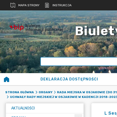
MAPA STRONY
INSTRUKCJA
biuletyn
Biulet
informacji publicznej
DEKLARACJA DOSTĘPNOŚCI
STRONA GŁÓWNA
ORGANY
RADA MIEJSKA W OSJAKOWIE (DO 31
UCHWAŁY RADY MIEJSKIEJ W OSJAKOWIE W KADENCJI 2018-2023 
AKTUALNOŚCI
L Ses