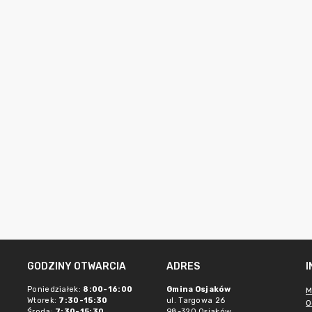
GODZINY OTWARCIA
ADRES
Poniedziałek:
8:00-16:00
Gmina Osjaków
M
Wtorek:
7:30-15:30
ul. Targowa 26
O
Środa:
7:30-15:30
98-320 Osjaków