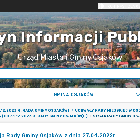
KONTRAST DLA O
yn Informacji Pub
Urząd Miasta i Gminy Osjaków
GMINA OSJAKÓW
.12.2023 R. RADA GMINY OSJAKÓW)
UCHWAŁY RADY MIEJSKIEJ W OS
(DO 31.12.2023 R. RADY GMINY OSJAKÓW)
ja Rady Gminy Osjaków z dnia 27.04.2022r