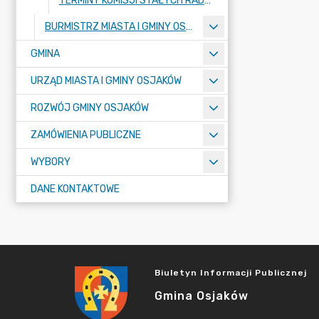
TERMINY KOMISJI STAŁYCH RADY MIEJSKIEJ W OSJAKOWIE
BURMISTRZ MIASTA I GMINY OSJAKÓW
GMINA
URZĄD MIASTA I GMINY OSJAKÓW
ROZWÓJ GMINY OSJAKÓW
ZAMÓWIENIA PUBLICZNE
WYBORY
DANE KONTAKTOWE
Biuletyn Informacji Publicznej
Gmina Osjaków