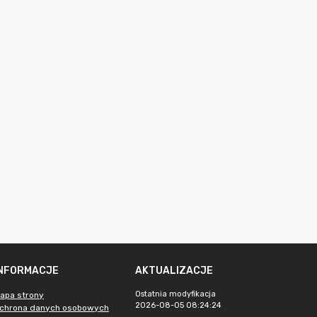
INFORMACJE
AKTUALIZACJE
Ostatnia modyfikacja
apa strony
2026-08-05 08:24:24
chrona danych osobowych