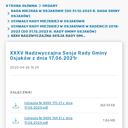
STRONA GŁÓWNA
ORGANY
RADA MIEJSKA W OSJAKOWIE (DO 31.12.2023 R. RADA GMINY
OSJAKÓW)
UCHWAŁY RADY MIEJSKIEJ W OSJAKOWIE
UCHWAŁY RADY MIEJSKIEJ W OSJAKOWIE W KADENCJI 2018-
2023 (DO 31.12.2023 R. RADY GMINY OSJAKÓW)
XXXV NADZWYCZAJNA SESJA RADY GMINY OSJAKÓW Z DNIA 17.06.2021R
XXXV Nadzwyczajna Sesja Rady Gminy
Osjaków z dnia 17.06.2021r
2023-04-25 15:29
ZAŁĄCZNIKI
Uchwała Nr XXXV 170 21 z dnia
363.93 KB
17.06.2021r.pdf
Uchwała Nr XXXV 169 21 z dnia
1.86 MB
17.06.2021r.pdf