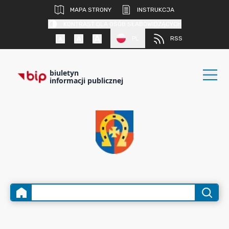
MAPA STRONY
INSTRUKCJA
KONTRAST DLA OSÓB SŁABOWIDZĄCYCH
PL
RSS
biuletyn
informacji publicznej