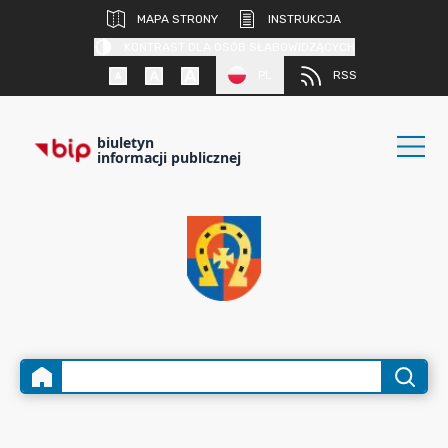
MAPA STRONY
INSTRUKCJA
KONTRAST DLA OSÓB SŁABOWIDZĄCYCH
PL
RSS
biuletyn
informacji publicznej