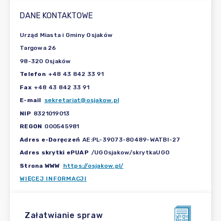
DANE KONTAKTOWE
Urząd Miasta i Gminy Osjaków
Targowa 26
98-320 Osjaków
Telefon
+48 43 842 33 91
Fax
+48 43 842 33 91
E-mail
sekretariat@osjakow.pl
NIP
8321019013
REGON
000545981
Adres e-Doręczeń
AE:PL-39073-80489-WATBI-27
Adres skrytki ePUAP
/UGOsjakow/skrytkaUGO
Strona WWW
https://osjakow.pl/
WIĘCEJ INFORMACJI
Załatwianie spraw