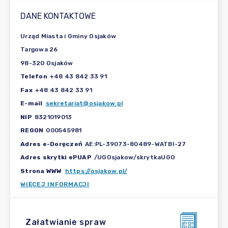
DANE KONTAKTOWE
Urząd Miasta i Gminy Osjaków
Targowa 26
98-320 Osjaków
Telefon
+48 43 842 33 91
Fax
+48 43 842 33 91
E-mail
sekretariat@osjakow.pl
NIP
8321019013
REGON
000545981
Adres e-Doręczeń
AE:PL-39073-80489-WATBI-27
Adres skrytki ePUAP
/UGOsjakow/skrytkaUGO
Strona WWW
https://osjakow.pl/
WIĘCEJ INFORMACJI
Załatwianie spraw