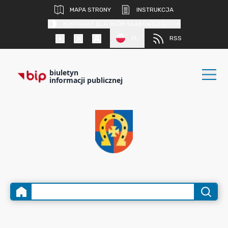
MAPA STRONY
INSTRUKCJA
KONTRAST DLA OSÓB SŁABOWIDZĄCYCH
PL
RSS
biuletyn
informacji publicznej